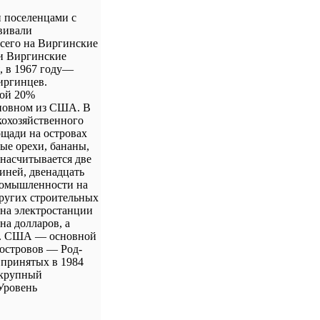
 поселенцами с
звивали
Всего на Виргинские
и Виргинские
я, в 1967 году—
иргинцев.
той 20%
основном из США. В
кохозяйственного
щади на островах
ые орехи, бананы,
 насчитывается две
виней, двенадцать
промышленности на
других строительных
 на электростанции
на долларов, а
ия. США — основной
 островов — Род-
 принятых в 1984
 крупный
Уровень