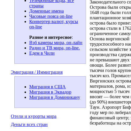
Телефонные коды, все
Законодательного со
страны
Острова были откры
Доменные имена
1648 года были голл
Часовые пояса on-line
плантационное хозяй
Конвертер валют, курсы
острова было приве
on-line
острова стали в 176
ограниченное самоу
Разное и интересное
:
Основа виргинской 
Вэб камеры мира, он-лайн
трудоспособного нас
Радио и ТВ мира, on-line.
сельском хозяйстве 
Едем в Чили
производства сдерж
не превышают двух 
овощи. Более разви
тысячи голов крупно
Эмиграция / Иммиграция
тысяч коз. Промысе
Виргинских острова
материалов, рома, 
Миграция в США
мощностью 5 тысяч 
Миграция в Эквадор
ввозят — более чем
Миграция в Доминикану
(до 90%) внешнетор
Таун. Аэропорт Биф
году мер по либера
Отели и курорты мира
финансовый центр; 
безработицы на ост
Деньги всех стран