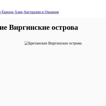
а
Европа
Азия
Австралия и Океания
ие Виргинские острова