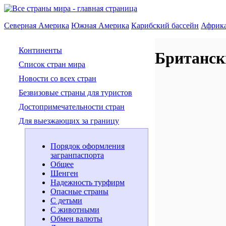
Северная Америка
Южная Америка
Карибский бассейн
Африк
Континенты
Британск
Список стран мира
Новости со всех стран
Безвизовые страны для туристов
Достопримечательности стран
Для выезжающих за границу
Порядок оформления
загранпаспорта
Общее
Шенген
Надежность турфирм
Опасные страны
С детьми
С животными
Обмен валюты