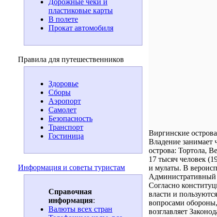
Дорожные чеки и
пластиковые карты
В полете
Прокат автомобиля
Правила для путешественников
Здоровье
Сборы
Аэропорт
Самолет
Безопасность
Транспорт
Виргинские острова
Гостиница
Владение занимает ч
острова: Тортола, 
17 тысяч человек (1
Информация и советы туристам
и мулаты. В вероис
Административный ц
Согласно конституц
Справочная
власти и пользуютс
информация
:
вопросами обороны,
Валюты всех стран
возглавляет Законо