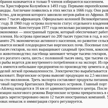
брания назначается и только 9 членов избираются населением.
ты Христофором Колумбом в 1493 году. Первыми европейскими
андцы. Англичане появились в этих местах в 1666 году. Они ра
ство, для ведения которого завозили негров-рабов из Африки. 
зено 7 тысяч африканцев. Официально колонией Великобритани
2 году. В 1960 году острова получили статус отдельного владени
правление. Конституция 1977 года несколько расширила права в
экономики — иностранный туризм, который обеспечивает рабо
еления. На острова приезжает по 200 тысяч туристов в год, в 
занято 2% экономически активного населения, но развитие сельс
ивается низкой плодородностью виргинских почв. Посевные пло
тысяч гектаров, на них выращивают сахарный тростник, кокосов
то животноводство; пастбища занимают четыре тысячи гектаров,
го рогатого скота, шесть с половиной тысяч овец, три тысячи с
л рыбы ведется для внутреннего потребления и на экспорт. Из 
х имеются небольшие предприятия по производству цемента и 
изделий легкой промышленности. Электричество вырабатывается
киловатт. Виргинские острова вывозят продукции на 2,5 миллио
 на сто миллионов. Треть экспорта составляют продукты питан
говый партнер Британских Виргинских островов. Главный порт
-Айленд находится в 16 км от административного центра. После
лизации налогового режима Виргинские острова превратились в
здесь зарегистрировано около 12 тысяч иностранных компаний. 
ровах невысок и иммиграция строго регулируется.