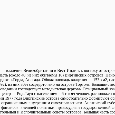
 — владение Великобритании в Вест-Индии, к востоку от остров
асть (около 40, из них обитаемы 16) Виргинских островов. Наи
Верджин-Горда, Анегада. Общая площадь владения — 153 км2, нас
992), из них 80% сосредоточено на острове Тортола. Большинст
поведании господствует методистская церковь. Официальный яз
ентр — Род-Таун с населением в 6 тысяч человек расположен на
ии 1977 года Виргинские острова самостоятельно формируют о
я ограниченным внутренним самоуправлением. Английский губе
 финансов, внешней политики, правосудия и государственной с
дательный и Исполнительный советы островов. Большая часть со