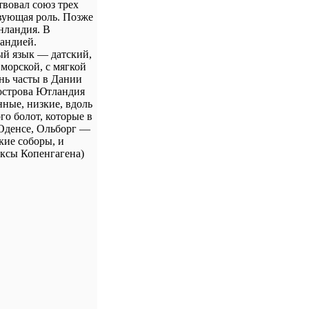
твовал союз трех
вующая роль. Позже
нландия. В
ландией.
ый язык — датский,
морской, с мягкой
нь часты в Дании
уострова Ютландия
ные, низкие, вдоль
о болот, которые в
Оденсе, Ольборг —
кие соборы, и
ексы Копенгагена)