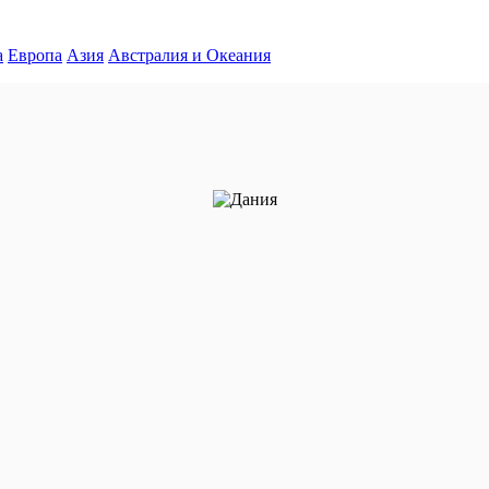
а
Европа
Азия
Австралия и Океания