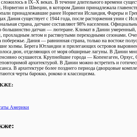
 сложилось в IX–X веках. В течение длительного времени сущес
, Норвегии и Швеции, в котором Дании принадлежала главенст
опали принадлежавшие ранее Норвегии Исландия, Фареры и Гре
ах Дания существует с 1944 года, после расторжения унии с Ис
альная страна, датчане составляют 98% населения. Официальн
 большинство датчан — лютеране. Климат в Дании умеренный, 
, прохладным летом и растянутыми переходными сезонами. Оче
а побережье. Дания — равнинная страна, только на востоке пол
шие холмы. Берега Ютландии и прилегающих островов выровнен
полоса дюн, отделяющих от моря обширные лагуны. В Дании мног
енсивно осушаются. Крупнейшие города — Копенгаген, Орхус, 
еповторимой архитектурой. В Дании можно встретить и готичес
санса. В архитектуре более позднего периода (дворцовые компл
таются черты барокко, рококо и классицизма.
КЖЕ:
таты Америки
кже: