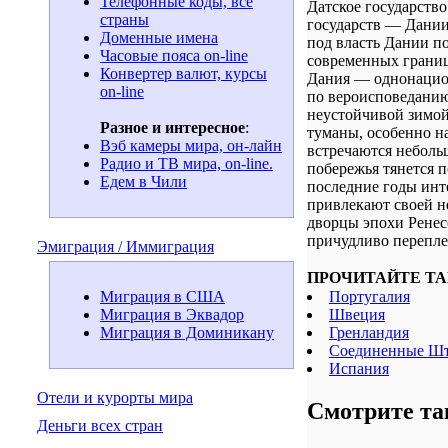
Телефонные коды, все
Датское государство
страны
государств — Дании
Доменные имена
под власть Дании п
Часовые пояса on-line
современных границ
Конвертер валют, курсы
Дания — однонацион
on-line
по вероисповеданию
неустойчивой зимой
Разное и интересное
:
туманы, особенно н
Вэб камеры мира, он-лайн
встречаются неболь
Радио и ТВ мира, on-line.
побережья тянется 
Едем в Чили
последние годы инт
привлекают своей н
дворцы эпохи Ренес
причудливо перепле
Эмиграция / Иммиграция
ПРОЧИТАЙТЕ ТА
Португалия
Миграция в США
Швеция
Миграция в Эквадор
Гренландия
Миграция в Доминикану
Соединенные Ш
Испания
Отели и курорты мира
Смотрите та
Деньги всех стран