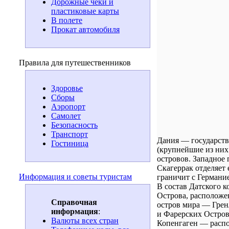
Дорожные чеки и
пластиковые карты
В полете
Прокат автомобиля
Правила для путешественников
Здоровье
Сборы
Аэропорт
Самолет
Безопасность
Транспорт
Дания — государств
Гостиница
(крупнейшие из них
островов. Западное
Скагеррак отделяет
Информация и советы туристам
граничит с Германи
В состав Датского 
Острова, расположе
Справочная
остров мира — Грен
информация
:
и Фарерских Острово
Валюты всех стран
Копенгаген — распо