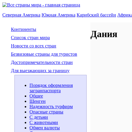
Северная Америка
Южная Америка
Карибский бассейн
Африк
Континенты
Дания
Список стран мира
Новости со всех стран
Безвизовые страны для туристов
Достопримечательности стран
Для выезжающих за границу
Порядок оформления
загранпаспорта
Общее
Шенген
Надежность турфирм
Опасные страны
С детьми
С животными
Обмен валюты