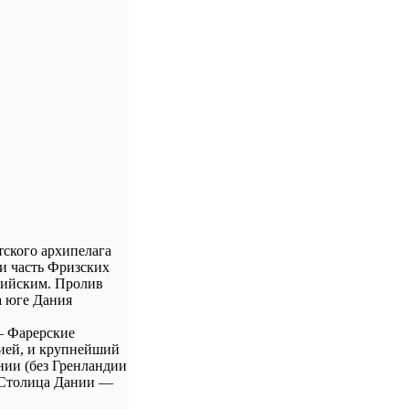
тского архипелага
и часть Фризских
тийским. Пролив
а юге Дания
— Фарерские
ией, и крупнейший
нии (без Гренландии
к. Столица Дании —