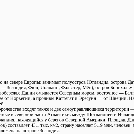
о на севере Европы; занимает полуостров Ютландия, острова Да
 — Зеландия, Фюн, Лолланн, Фальстер, Мён), остров Борнхольм 
 побережье Дании омывается Северным морем, восточное — Бал
 ее от Норвегии, а проливы Каттегат и Эресунн — от Швеции. Н
ей.
королевства входят также и две самоуправляющиеся территории 
нные в северной части Атлантики, между Шотландией и Исланд
ландия, находящийся у берегов Северной Америки. Площадь Да
в) составляет 43,1 тыс. км2, страну населяет 5,19 млн. челове
ложена на острове Зеландия.