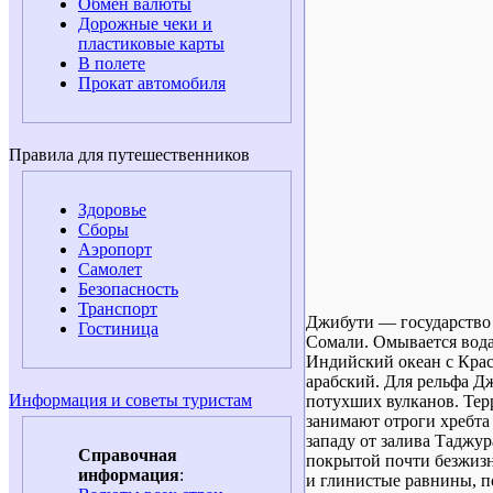
Обмен валюты
Дорожные чеки и
пластиковые карты
В полете
Прокат автомобиля
Правила для путешественников
Здоровье
Сборы
Аэропорт
Самолет
Безопасность
Транспорт
Джибути — государство 
Гостиница
Сомали. Омывается вода
Индийский океан с Кра
арабский. Для рельфа Д
Информация и советы туристам
потухших вулканов. Тер
занимают отроги хребта
западу от залива Таджур
Справочная
покрытой почти безжиз
информация
:
и глинистые равнины, п