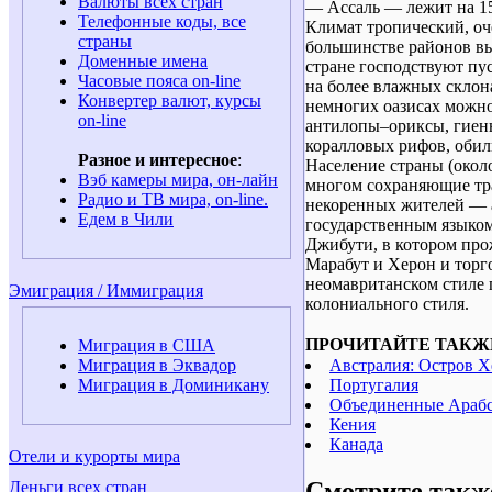
Валюты всех стран
— Ассаль — лежит на 15
Телефонные коды, все
Климат тропический, оч
страны
большинстве районов вы
Доменные имена
стране господствуют пу
Часовые пояса on-line
на более влажных склона
Конвертер валют, курсы
немногих оазисах можно
on-line
антилопы–ориксы, гиены
коралловых рифов, оби
Разное и интересное
:
Население страны (около
Вэб камеры мира, он-лайн
многом сохраняющие тр
Радио и ТВ мира, on-line.
некоренных жителей — а
Едем в Чили
государственным языком
Джибути, в котором про
Марабут и Херон и торг
неомавританском стиле 
Эмиграция / Иммиграция
колониального стиля.
ПРОЧИТАЙТЕ ТАКЖ
Миграция в США
Австралия: Остров Х
Миграция в Эквадор
Португалия
Миграция в Доминикану
Объединенные Араб
Кения
Канада
Отели и курорты мира
Смотрите такж
Деньги всех стран