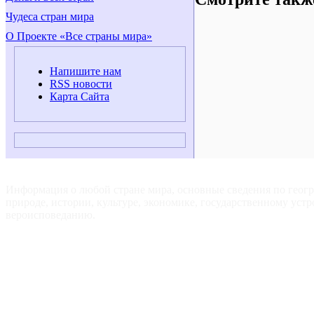
Чудеса стран мира
О Проекте «Все страны мира»
Напишите нам
RSS новости
Карта Сайта
ВСЕ СТРАНЫ МИРА — Для путешественников, туристов и
любознательных.
Информация о любой стране мира, основные сведения по геог
природе, истории, культуре, экономике, государственному устр
вероисповеданию.