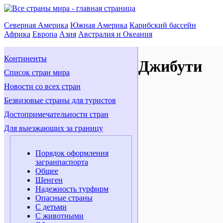
Северная Америка
Южная Америка
Карибский бассейн
Африка
Европа
Азия
Австралия и Океания
Континенты
Джибути
Список стран мира
Новости со всех стран
Безвизовые страны для туристов
Достопримечательности стран
Для выезжающих за границу
Порядок оформления
загранпаспорта
Общее
Шенген
Надежность турфирм
Опасные страны
С детьми
С животными