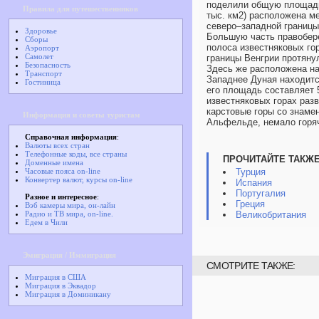
поделили общую площадь 
Правила для путешественников
тыс. км2) расположена м
северо–западной границы
Здоровье
Большую часть правобере
Сборы
полоса известняковых го
Аэропорт
Самолет
границы Венгрии протяну
Безопасность
Здесь же расположена на
Транспорт
Западнее Дуная находитс
Гостиница
его площадь составляет 
известняковых горах ра
карстовые горы со знаме
Информация и советы туристам
Альфельде, немало горяч
Справочная информация
:
Валюты всех стран
Телефонные коды, все страны
ПРОЧИТАЙТЕ ТАКЖЕ
Доменные имена
Часовые пояса on-line
Турция
Конвертер валют, курсы on-line
Испания
Португалия
Разное и интересное
:
Греция
Вэб камеры мира, он-лайн
Радио и ТВ мира, on-line.
Великобритания
Едем в Чили
Эмиграция / Иммиграция
СМОТРИТЕ ТАКЖЕ:
Миграция в США
Миграция в Эквадор
Миграция в Доминикану