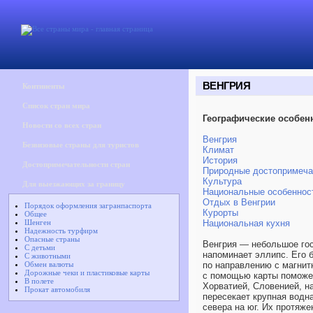
ВЕНГРИЯ
Континенты
Список стран мира
Географические особен
Новости со всех стран
Венгрия
Безвизовые страны для туристов
Климат
История
Достопримечательности стран
Природные достопримеча
Культура
Для выезжающих за границу
Национальные особеннос
Отдых в Венгрии
Порядок оформления загранпаспорта
Курорты
Общее
Шенген
Национальная кухня
Надежность турфирм
Опасные страны
Венгрия — небольшое гос
С детьми
напоминает эллипс. Его б
С животными
Обмен валюты
по направлению с магнит
Дорожные чеки и пластиковые карты
с помощью карты поможет
В полете
Хорватией, Словенией, н
Прокат автомобиля
пересекает крупная водн
севера на юг. Их протяже