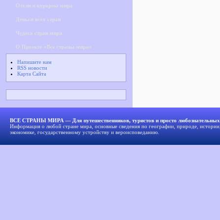
Отели и курорты мира
Деньги всех стран
Чудеса стран мира
О Проекте «Все страны мира»
Напишите нам
RSS новости
Карта Сайта
ВСЕ СТРАНЫ МИРА — Для путешественников, туристов и просто любознательных
Информация о любой стране мира, основные сведения по географии, природе, истории,
экономике, государственному устройству и вероисповеданию.