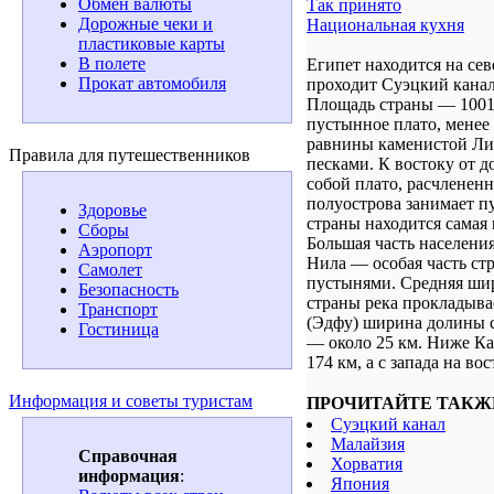
Обмен валюты
Так принято
Дорожные чеки и
Национальная кухня
пластиковые карты
В полете
Египет находится на се
Прокат автомобиля
проходит Суэцкий канал
Площадь страны — 1001 
пустынное плато, менее
равнины каменистой Ли
Правила для путешественников
песками. К востоку от 
собой плато, расчлене
полуострова занимает п
Здоровье
страны находится самая 
Сборы
Большая часть населения
Аэропорт
Нила — особая часть ст
Самолет
пустынями. Средняя шир
Безопасность
страны река прокладыва
Транспорт
(Эдфу) ширина долины с
Гостиница
— около 25 км. Ниже Ка
174 км, а с запада на в
Информация и советы туристам
ПРОЧИТАЙТЕ ТАКЖ
Суэцкий канал
Малайзия
Справочная
Хорватия
информация
:
Япония