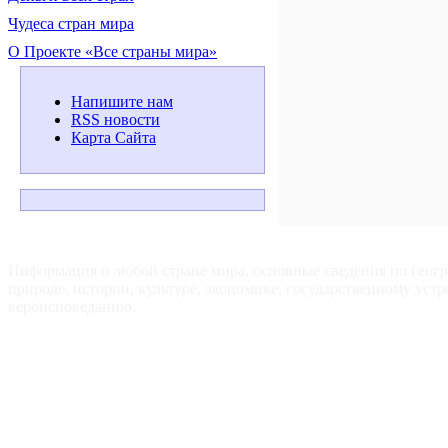
Чудеса стран мира
О Проекте «Все страны мира»
Напишите нам
RSS новости
Карта Сайта
ВСЕ СТРАНЫ МИРА — Для путешественников, туристов и
любознательных.
Информация о любой стране мира, основные сведения по геог
природе, истории, культуре, экономике, государственному устр
вероисповеданию.