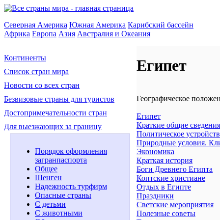
Северная Америка
Южная Америка
Карибский бассейн
Африка
Европа
Азия
Австралия и Океания
Континенты
Египет
Список стран мира
Новости со всех стран
Географическое положе
Безвизовые страны для туристов
Достопримечательности стран
Египет
Краткие общие сведени
Для выезжающих за границу
Политическое устройств
Природные условия. Кл
Порядок оформления
Экономика
загранпаспорта
Краткая история
Общее
Боги Древнего Египта
Шенген
Коптские христиане
Надежность турфирм
Отдых в Египте
Опасные страны
Праздники
С детьми
Светские мероприятия
С животными
Полезные советы