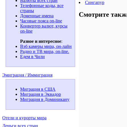
Валюты всех стран
Сингапур
Телефонные коды, все
страны
Смотрите такж
Доменные имена
Часовые пояса on-line
Конвертер валют, курсы
on-line
Разное и интересное
:
Вэб камеры мира, он-лайн
Радио и ТВ мира, on-line.
Едем в Чили
Эмиграция / Иммиграция
Миграция в США
Миграция в Эквадор
Миграция в Доминикану
Отели и курорты мира
Деньги всех стран