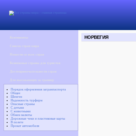
НОРВЕГИЯ
Континенты
Список стран мира
Новости со всех стран
Безвизовые страны для туристов
Достопримечательности стран
Для выезжающих за границу
Порядок оформления загранпаспорта
Общее
Шенген
Надежность турфирм
Опасные страны
С детьми
С животными
Обмен валюты
Дорожные чеки и пластиковые карты
В полете
Прокат автомобиля