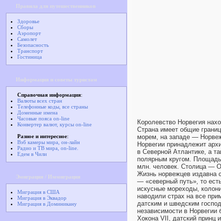
Правила для путешественников
Здоровье
Сборы
Аэропорт
Самолет
Безопасность
Транспорт
Гостиница
Информация и советы туристам
Справочная информация
:
Валюты всех стран
Телефонные коды, все страны
Доменные имена
Часовые пояса on-line
Королевство Норвегия нахо
Конвертер валют, курсы on-line
Страна имеет общие грани
Разное и интересное
:
морем, на западе — Норвеж
Вэб камеры мира, он-лайн
Норвегии принадлежит арх
Радио и ТВ мира, on-line.
в Северной Атлантике, а т
Едем в Чили
полярным кругом. Площадь Н
млн. человек. Столица — О
Жизнь норвежцев издавна с
Эмиграция / Иммиграция
— «северный путь», то есть
искусные мореходы, колони
Миграция в США
наводили страх на все при
Миграция в Эквадор
датским и шведским господ
Миграция в Доминикану
независимости в Норвегии 
Хокона VII, датский принц