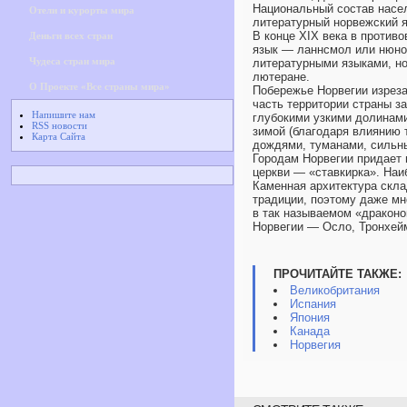
Национальный состав насе
Отели и курорты мира
литературный норвежский я
В конце XIX века в против
Деньги всех стран
язык — ланнсмол или нюно
Чудеса стран мира
литературными языками, н
лютеране.
О Проекте «Все страны мира»
Побережье Норвегии изрез
часть территории страны з
Напишите нам
глубокими узкими долинами
RSS новости
зимой (благодаря влиянию 
Карта Сайта
дождями, туманами, сильн
Городам Норвегии придает 
церкви — «ставкирка». Наи
Каменная архитектура скла
традиции, поэтому даже мн
в так называемом «драконо
Норвегии — Осло, Тронхейм
ПРОЧИТАЙТЕ ТАКЖЕ:
Великобритания
Испания
Япония
Канада
Норвегия