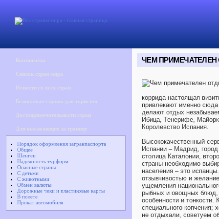
ЧЕМ ПРИМЕЧАТЕЛЕН
Континенты
Список стран мира
Новости со всех стран
коррида настоящая визит
Безвизовые страны для туристов
привлекают именно сюда 
делают отдых незабываем
Достопримечательности стран
Ибица, Тенерифе, Майорк
Королевство Испания.
Для выезжающих за границу
Высококачественный серв
Порядок оформления загранпаспорта
Испании – Мадрид, город
Общее
Шенген
столица Каталонии, второ
Надежность турфирм
страны необходимо выбир
Опасные страны
населения – это испанцы
С детьми
отзывчивостью и желание
С животными
Обмен валюты
ущемления национального
Дорожные чеки и пластиковые карты
рыбных и овощных блюд, 
В полете
особенности и тонкости.
Прокат автомобиля
специального копчения; х
не отдыхали, советуем о