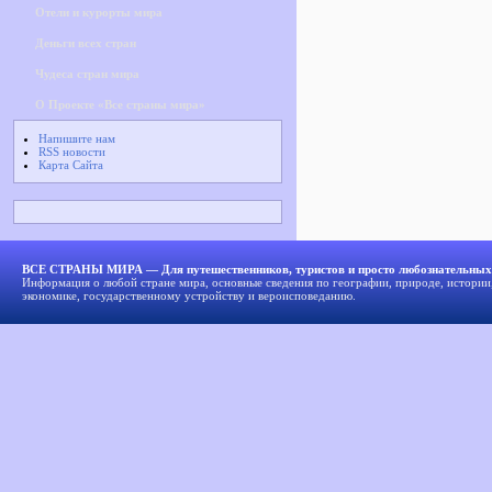
Отели и курорты мира
Деньги всех стран
Чудеса стран мира
О Проекте «Все страны мира»
Напишите нам
RSS новости
Карта Сайта
ВСЕ СТРАНЫ МИРА — Для путешественников, туристов и просто любознательных
Информация о любой стране мира, основные сведения по географии, природе, истории,
экономике, государственному устройству и вероисповеданию.