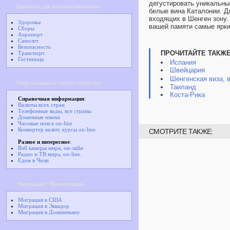
дегустировать уникальны
Правила для путешественников
белые вина Каталонии. Д
входящих в Шенген зону.
Здоровье
вашей памяти самые ярки
Сборы
Аэропорт
Самолет
Безопасность
ПРОЧИТАЙТЕ ТАКЖЕ
Транспорт
Гостиница
Испания
Швейцария
Шенгенская виза, в
Информация и советы туристам
Таиланд
Коста-Рика
Справочная информация
:
Валюты всех стран
Телефонные коды, все страны
Доменные имена
Часовые пояса on-line
Конвертер валют, курсы on-line
СМОТРИТЕ ТАКЖЕ:
Разное и интересное
:
Вэб камеры мира, он-лайн
Радио и ТВ мира, on-line.
Едем в Чили
Эмиграция / Иммиграция
Миграция в США
Миграция в Эквадор
Миграция в Доминикану