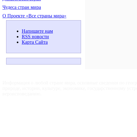
Чудеса стран мира
О Проекте «Все страны мира»
Напишите нам
RSS новости
Карта Сайта
ВСЕ СТРАНЫ МИРА — Для путешественников, туристов и
любознательных.
Информация о любой стране мира, основные сведения по геог
природе, истории, культуре, экономике, государственному устр
вероисповеданию.