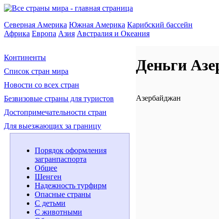
Северная Америка
Южная Америка
Карибский бассейн
Африка
Европа
Азия
Австралия и Океания
Континенты
Деньги Азе
Список стран мира
Новости со всех стран
Азербайджан
Безвизовые страны для туристов
Достопримечательности стран
Для выезжающих за границу
Порядок оформления
загранпаспорта
Общее
Шенген
Надежность турфирм
Опасные страны
С детьми
С животными