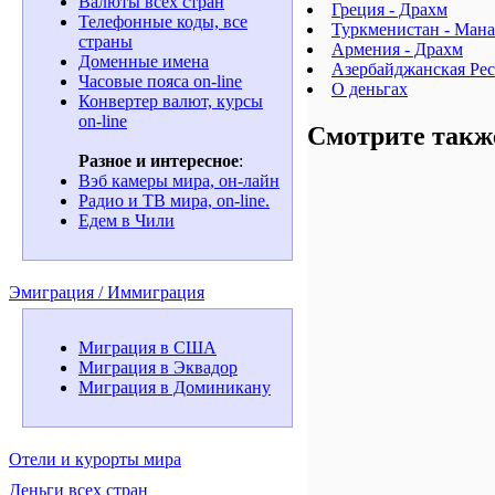
Валюты всех стран
Греция - Драхм
Телефонные коды, все
Туркменистан - Мана
страны
Армения - Драхм
Доменные имена
Азербайджанская Ре
Часовые пояса on-line
О деньгах
Конвертер валют, курсы
on-line
Смотрите такж
Разное и интересное
:
Вэб камеры мира, он-лайн
Радио и ТВ мира, on-line.
Едем в Чили
Эмиграция / Иммиграция
Миграция в США
Миграция в Эквадор
Миграция в Доминикану
Отели и курорты мира
Деньги всех стран