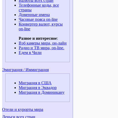
Валюты всех стран
Телефонные коды, все
страны
Доменные имена
Часовые пояса on-line
Конвертер валют, курсы
on-line
Разное и интересное
:
Вэб камеры мира, он-лайн
Радио и ТВ мира, on-line.
Едем в Чили
Эмиграция / Иммиграция
Миграция в США
Миграция в Эквадор
Миграция в Доминикану
Отели и курорты мира
Деньги всех стран