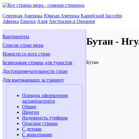
Северная Америка
Южная Америка
Карибский бассейн
Африка
Европа
Азия
Австралия и Океания
Континенты
Бутан - Нг
Список стран мира
Новости со всех стран
Бутан
Безвизовые страны для туристов
Достопримечательности стран
Для выезжающих за границу
Порядок оформления
загранпаспорта
Общее
Шенген
Надежность турфирм
Опасные страны
С детьми
С животными