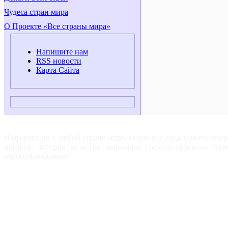
Чудеса стран мира
О Проекте «Все страны мира»
Напишите нам
RSS новости
Карта Сайта
ВСЕ СТРАНЫ МИРА — Для путешественников, туристов и
любознательных.
Информация о любой стране мира, основные сведения по геог
природе, истории, культуре, экономике, государственному устр
вероисповеданию.