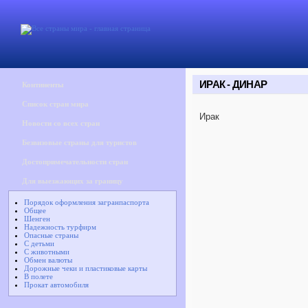
ИРАК - ДИНАР
Континенты
Список стран мира
Ирак
Новости со всех стран
Безвизовые страны для туристов
Достопримечательности стран
Для выезжающих за границу
Порядок оформления загранпаспорта
Общее
Шенген
Надежность турфирм
Опасные страны
С детьми
С животными
Обмен валюты
Дорожные чеки и пластиковые карты
В полете
Прокат автомобиля