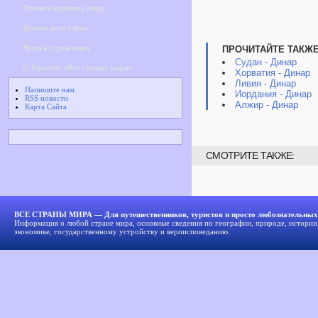
Отели и курорты мира
Деньги всех стран
Чудеса стран мира
ПРОЧИТАЙТЕ ТАКЖЕ
Судан - Динар
О Проекте «Все страны мира»
Хорватия - Динар
Ливия - Динар
Напишите нам
Иордания - Динар
RSS новости
Алжир - Динар
Карта Сайта
СМОТРИТЕ ТАКЖЕ:
ВСЕ СТРАНЫ МИРА — Для путешественников, туристов и просто любознательных
Информация о любой стране мира, основные сведения по географии, природе, истории,
экономике, государственному устройству и вероисповеданию.