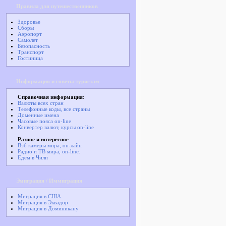
Правила для путешественников
Здоровье
Сборы
Аэропорт
Самолет
Безопасность
Транспорт
Гостиница
Информация и советы туристам
Справочная информация
:
Валюты всех стран
Телефонные коды, все страны
Доменные имена
Часовые пояса on-line
Конвертер валют, курсы on-line
Разное и интересное
:
Вэб камеры мира, он-лайн
Радио и ТВ мира, on-line.
Едем в Чили
Эмиграция / Иммиграция
Миграция в США
Миграция в Эквадор
Миграция в Доминикану