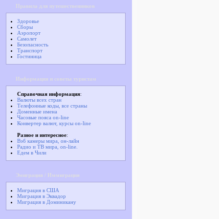
Правила для путешественников
Здоровье
Сборы
Аэропорт
Самолет
Безопасность
Транспорт
Гостиница
Информация и советы туристам
Справочная информация
:
Валюты всех стран
Телефонные коды, все страны
Доменные имена
Часовые пояса on-line
Конвертер валют, курсы on-line
Разное и интересное
:
Вэб камеры мира, он-лайн
Радио и ТВ мира, on-line.
Едем в Чили
Эмиграция / Иммиграция
Миграция в США
Миграция в Эквадор
Миграция в Доминикану