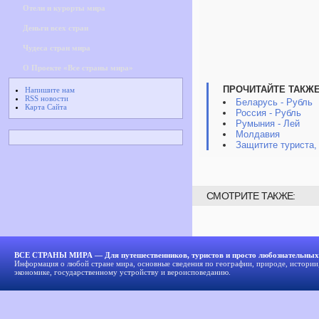
Отели и курорты мира
Деньги всех стран
Чудеса стран мира
О Проекте «Все страны мира»
ПРОЧИТАЙТЕ ТАКЖЕ
Напишите нам
RSS новости
Беларусь - Рубль
Карта Сайта
Россия - Рубль
Румыния - Лей
Молдавия
Защитите туриста,
СМОТРИТЕ ТАКЖЕ:
ВСЕ СТРАНЫ МИРА — Для путешественников, туристов и просто любознательных
Информация о любой стране мира, основные сведения по географии, природе, истории,
экономике, государственному устройству и вероисповеданию.