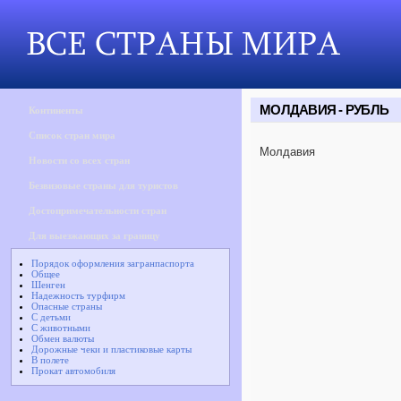
МОЛДАВИЯ - РУБЛЬ
Континенты
Список стран мира
Молдавия
Новости со всех стран
Безвизовые страны для туристов
Достопримечательности стран
Для выезжающих за границу
Порядок оформления загранпаспорта
Общее
Шенген
Надежность турфирм
Опасные страны
С детьми
С животными
Обмен валюты
Дорожные чеки и пластиковые карты
В полете
Прокат автомобиля