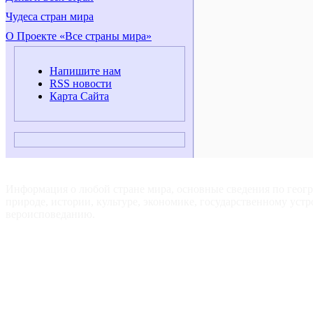
Чудеса стран мира
О Проекте «Все страны мира»
Напишите нам
RSS новости
Карта Сайта
ВСЕ СТРАНЫ МИРА — Для путешественников, туристов и
любознательных.
Информация о любой стране мира, основные сведения по геог
природе, истории, культуре, экономике, государственному устр
вероисповеданию.