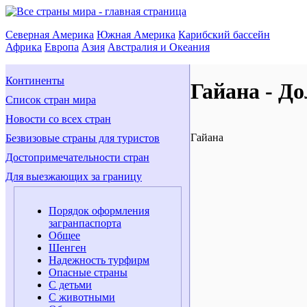
Северная Америка
Южная Америка
Карибский бассейн
Африка
Европа
Азия
Австралия и Океания
Континенты
Гайана - Д
Список стран мира
Новости со всех стран
Гайана
Безвизовые страны для туристов
Достопримечательности стран
Для выезжающих за границу
Порядок оформления
загранпаспорта
Общее
Шенген
Надежность турфирм
Опасные страны
С детьми
С животными