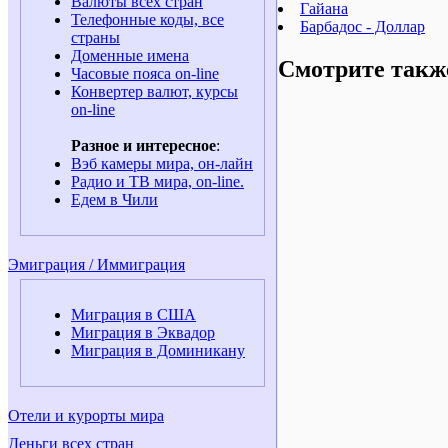
Валюты всех стран
Гайана
Телефонные коды, все
Барбадос - Доллар
страны
Доменные имена
Смотрите такж
Часовые пояса on-line
Конвертер валют, курсы
on-line
Разное и интересное
:
Вэб камеры мира, он-лайн
Радио и ТВ мира, on-line.
Едем в Чили
Эмиграция / Иммиграция
Миграция в США
Миграция в Эквадор
Миграция в Доминикану
Отели и курорты мира
Деньги всех стран