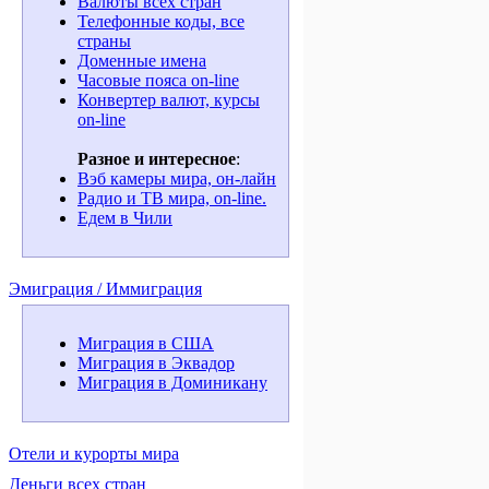
Валюты всех стран
Телефонные коды, все
страны
Доменные имена
Часовые пояса on-line
Конвертер валют, курсы
on-line
Разное и интересное
:
Вэб камеры мира, он-лайн
Радио и ТВ мира, on-line.
Едем в Чили
Эмиграция / Иммиграция
Миграция в США
Миграция в Эквадор
Миграция в Доминикану
Отели и курорты мира
Деньги всех стран