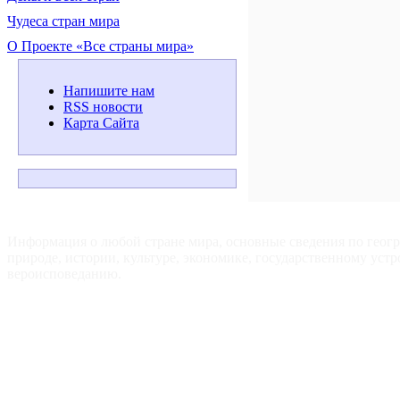
Чудеса стран мира
О Проекте «Все страны мира»
Напишите нам
RSS новости
Карта Сайта
ВСЕ СТРАНЫ МИРА — Для путешественников, туристов и
любознательных.
Информация о любой стране мира, основные сведения по геог
природе, истории, культуре, экономике, государственному устр
вероисповеданию.