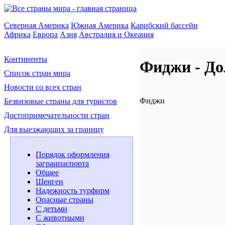
Северная Америка
Южная Америка
Карибский бассейн
Африка
Европа
Азия
Австралия и Океания
Континенты
Фиджи - До
Список стран мира
Новости со всех стран
Фиджи
Безвизовые страны для туристов
Достопримечательности стран
Для выезжающих за границу
Порядок оформления
загранпаспорта
Общее
Шенген
Надежность турфирм
Опасные страны
С детьми
С животными