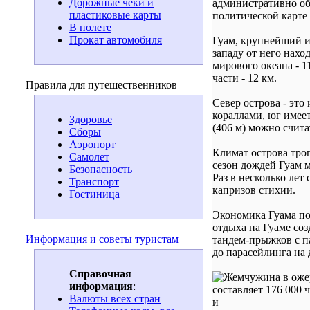
Дорожные чеки и
административно объ
пластиковые карты
политической карте
В полете
Прокат автомобиля
Гуам, крупнейший и
западу от него нахо
мирового океана - 1
части - 12 км.
Правила для путешественников
Север острова - это
кораллами, юг имее
Здоровье
(406 м) можно счита
Сборы
Аэропорт
Климат острова троп
Самолет
сезон дождей Гуам м
Безопасность
Раз в несколько лет
Транспорт
капризов стихии.
Гостиница
Экономика Гуама по
отдыха на Гуаме соз
Информация и советы туристам
тандем-прыжков с п
до парасейлинга на 
Справочная
информация
:
составляет 176 000 
Валюты всех стран
и