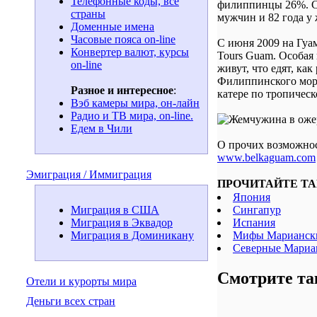
Телефонные коды, все
филиппинцы 26%. Ср
страны
мужчин и 82 года у
Доменные имена
Часовые пояса on-line
С июня 2009 на Гуа
Конвертер валют, курсы
Tours Guam. Особая 
on-line
живут, что едят, ка
Филиппинского моря 
Разное и интересное
:
катере по тропическ
Вэб камеры мира, он-лайн
Радио и ТВ мира, on-line.
Едем в Чили
О прочих возможнос
www.belkaguam.com
Эмиграция / Иммиграция
ПРОЧИТАЙТЕ ТА
Япония
Сингапур
Миграция в США
Испания
Миграция в Эквадор
Мифы Мариански
Миграция в Доминикану
Северные Мариан
Смотрите та
Отели и курорты мира
Деньги всех стран