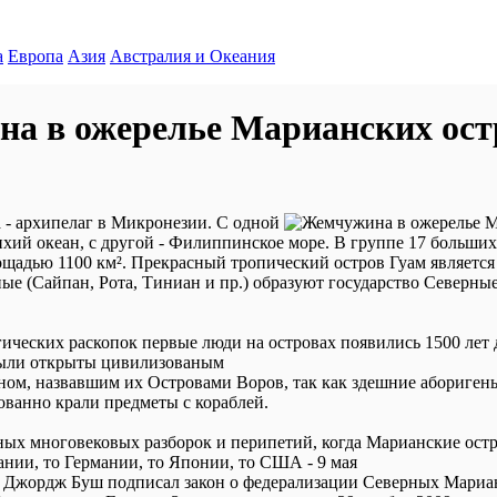
а
Европа
Азия
Австралия и Океания
а в ожерелье Марианских ост
 - архипелаг в Микронезии. С одной
ихий океан, с другой - Филиппинское море. В группе 17 больши
ощадью 1100 км². Прекрасный тропический остров Гуам являетс
ные (Сайпан, Рота, Тиниан и пр.) образуют государство Северн
ческих раскопок первые люди на островах появились 1500 лет д
были открыты цивилизованым
ом, назвавшим их Островами Воров, так как здешние абориге
ванно крали предметы с кораблей.
ых многовековых разборок и перипетий, когда Марианские ост
ании, то Германии, то Японии, то США - 9 мая
т Джордж Буш подписал закон о федерализации Северных Мариа