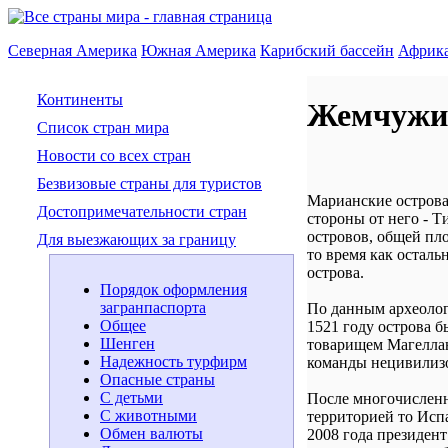
Северная Америка
Южная Америка
Карибский бассейн
Африк
Континенты
Жемчужин
Список стран мира
Новости со всех стран
Безвизовые страны для туристов
Марианские острова
Достопримечательности стран
стороны от него - Т
островов, общей пл
Для выезжающих за границу
то время как осталь
острова.
Порядок оформления
загранпаспорта
По данным археологи
Общее
1521 году острова 
Шенген
товарищем Магеллан
Надежность турфирм
команды нецивилизо
Опасные страны
С детьми
После многочисленн
С животными
территорией то Исп
Обмен валюты
2008 года президен