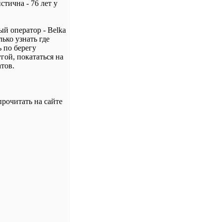
ична - 76 лет у
й оператор - Belka
ько узнать где
ь по берегу
гой, покататься на
тов.
рочитать на сайте