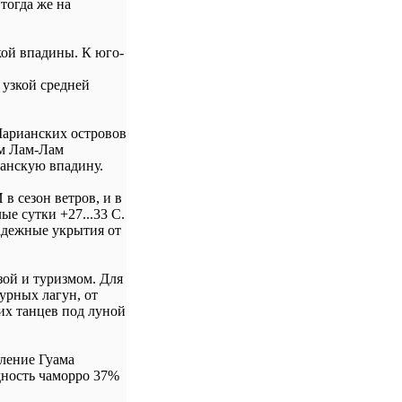
тогда же на
кой впадины. К юго-
 узкой средней
лм Лам-Лам
ианскую впадину.
в сезон ветров, и в
е сутки +27...33 С.
надежные укрытия от
зой и туризмом. Для
урных лагун, от
их танцев под луной
еление Гуама
одность чаморро 37%