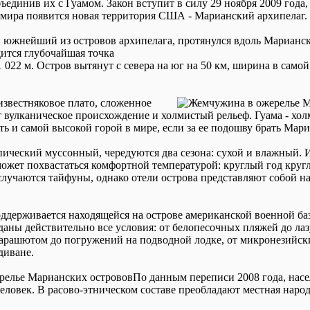
единив их с Гуамом. Закон вступит в силу 29 ноября 2009 года, 
 мира появится новая территория США - Марианский архипелаг.
 южнейший из островов архипелага, протянулся вдоль Марианс
дится глубочайшая точка
1 022 м. Остров вытянут с севера на юг на 50 км, ширина в самой
 известняковое плато, сложенное
т вулканическое происхождение и холмистый рельеф. Гуама - хо
ть и самой высокой горой в мире, если за ее подошву брать Мар
ический муссонный, чередуются два сезона: сухой и влажный. И 
ожет похвастаться комфортной температурой: круглый год круглы
 случаются тайфуны, однако отели острова представляют собой 
ддерживается находящейся на острове американской военной ба
даны действительно все условия: от белопесочных пляжей до лаз
арашютом до погружений на подводной лодке, от микронезийск
диване.
По данным переписи 2008 года, нас
человек. В расово-этническом составе преобладают местная нар