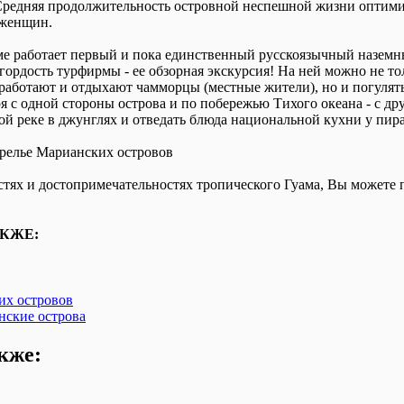
едняя продолжительность островной неспешной жизни оптимист
 женщин.
ме работает первый и пока единственный русскоязычный наземны
гордость турфирмы - ее обзорная экскурсия! На ней можно не тол
к работают и отдыхают чамморцы (местные жители), но и погулят
с одной стороны острова и по побережью Тихого океана - с дру
ой реке в джунглях и отведать блюда национальной кухни у пира
тях и достопримечательностях тропического Гуама, Вы можете п
КЖЕ:
х островов
ские острова
кже: