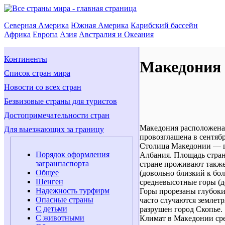
Северная Америка
Южная Америка
Карибский бассейн
Африка
Европа
Азия
Австралия и Океания
Континенты
Македония
Список стран мира
Новости со всех стран
Безвизовые страны для туристов
Достопримечательности стран
Македония расположена 
Для выезжающих за границу
провозглашена в сентябр
Столица Македонии — г
Порядок оформления
Албания. Площадь страны
загранпаспорта
стране проживают также
Общее
(довольно близкий к бо
Шенген
средневысотные горы (д
Надежность турфирм
Горы прорезаны глубок
Опасные страны
часто случаются землетр
С детьми
разрушен город Скопье.
С животными
Климат в Македонии сре