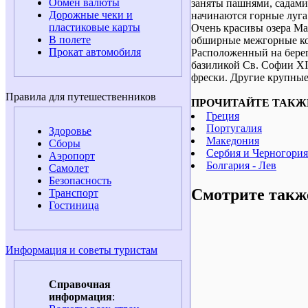
Обмен валюты
заняты пашнями, садами
Дорожные чеки и
начинаются горные луга
пластиковые карты
Очень красивы озера Ма
В полете
обширные межгорные ко
Прокат автомобиля
Расположенный на берег
базиликой Св. Софии XI 
фрески. Другие крупные
Правила для путешественников
ПРОЧИТАЙТЕ ТАКЖ
Греция
Португалия
Здоровье
Македония
Сборы
Сербия и Черногория
Аэропорт
Болгария - Лев
Самолет
Безопасность
Смотрите такж
Транспорт
Гостиница
Информация и советы туристам
Справочная
информация
: