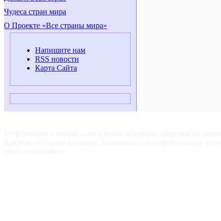
Чудеса стран мира
О Проекте «Все страны мира»
Напишите нам
RSS новости
Карта Сайта
ВСЕ СТРАНЫ МИРА — Для путешественников, туристов и
любознательных.
Информация о любой стране мира, основные сведения по геог
природе, истории, культуре, экономике, государственному устр
вероисповеданию.