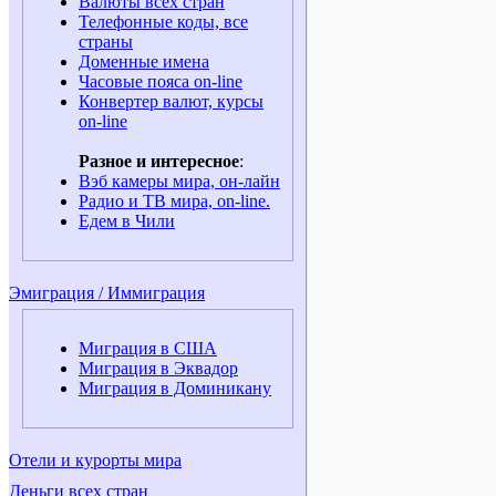
Валюты всех стран
Телефонные коды, все
страны
Доменные имена
Часовые пояса on-line
Конвертер валют, курсы
on-line
Разное и интересное
:
Вэб камеры мира, он-лайн
Радио и ТВ мира, on-line.
Едем в Чили
Эмиграция / Иммиграция
Миграция в США
Миграция в Эквадор
Миграция в Доминикану
Отели и курорты мира
Деньги всех стран