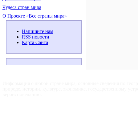
Чудеса стран мира
О Проекте «Все страны мира»
Напишите нам
RSS новости
Карта Сайта
ВСЕ СТРАНЫ МИРА — Для путешественников, туристов и
любознательных.
Информация о любой стране мира, основные сведения по геог
природе, истории, культуре, экономике, государственному устр
вероисповеданию.