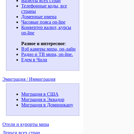
Валюты всех стран
Телефонные коды, все
страны
Доменные имена
Часовые пояса on-line
Конвертер валют, курсы
on-line
Разное и интересное
:
Вэб камеры мира, он-лайн
Радио и ТВ мира, on-line.
Едем в Чили
Эмиграция / Иммиграция
Миграция в США
Миграция в Эквадор
Миграция в Доминикану
Отели и курорты мира
Деньги всех стран