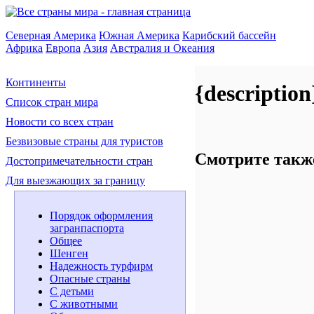
Северная Америка
Южная Америка
Карибский бассейн
Африка
Европа
Азия
Австралия и Океания
Континенты
{description
Список стран мира
Новости со всех стран
Безвизовые страны для туристов
Смотрите такж
Достопримечательности стран
Для выезжающих за границу
Порядок оформления
загранпаспорта
Общее
Шенген
Надежность турфирм
Опасные страны
С детьми
С животными