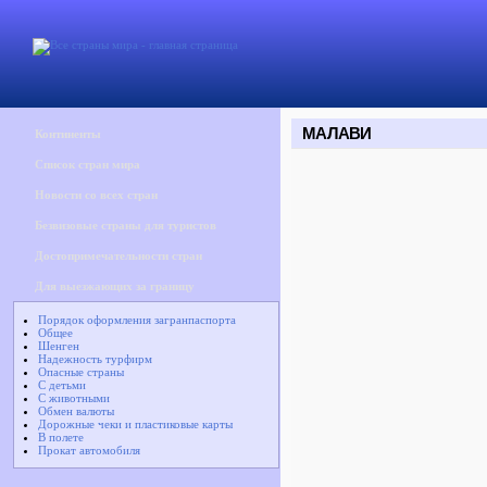
МАЛАВИ
Континенты
Список стран мира
Новости со всех стран
Безвизовые страны для туристов
Достопримечательности стран
Для выезжающих за границу
Порядок оформления загранпаспорта
Общее
Шенген
Надежность турфирм
Опасные страны
С детьми
С животными
Обмен валюты
Дорожные чеки и пластиковые карты
В полете
Прокат автомобиля