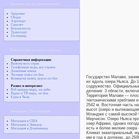
Правила для путешественников
Здоровье
Сборы
Аэропорт
Самолет
Безопасность
Транспорт
Гостиница
Информация и советы туристам
Справочная информация
:
Валюты всех стран
Телефонные коды, все страны
Доменные имена
Часовые пояса on-line
Государство Малави, заним
Конвертер валют, курсы on-line
юг вдоль озера Ньяса. До 
Разное и интересное
:
содружество. Официальные
Вэб камеры мира, он-лайн
деление: 3 области, включ
Радио и ТВ мира, on-line.
Территория Малави — плос
Едем в Чили
тектоническими хребтами и
2542 м. Восточная часть н
высот (озеро и вытекающая
Эмиграция / Иммиграция
Мландже с самой высокой т
Мерчисон. Озеро Ньяса про
Миграция в США
озер Африки, однако погод
Миграция в Эквадор
есть и более мелкие озера
Миграция в Доминикану
Климат экваториальный, м
мм в год в долинах, до 25