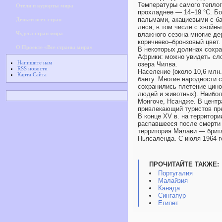
Температуры самого теплого
Отели и курорты мира
прохладнее — 14–19 °C. Бо
пальмами, акациевыми с ба
Деньги всех стран
леса, в том числе с хвойн
Чудеса стран мира
влажного сезона многие де
коричнево–бронзовый цвет.
О Проекте «Все страны мира»
В некоторых долинах сохр
Африки: можно увидеть сло
Напишите нам
озера Чилва.
RSS новости
Население (около 10,6 млн
Карта Сайта
банту. Многие народности
сохранились плетение цино
людей и животных). Наибо
Монгоче, Нсандже. В центр
привлекающий туристов пр
В конце XV в. на территор
распавшееся после смерти 
территория Малави — брита
Ньясаленда. С июля 1964 
ПРОЧИТАЙТЕ ТАКЖЕ:
Португалия
Малайзия
Канада
Сингапур
Египет