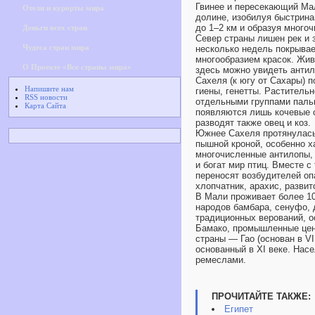
Гвинее и пересекающий Мал
Отели и курорты мира
долине, изобилуя быстрина
до 1–2 км и образуя многоч
Деньги всех стран
Север страны лишен рек и 
Чудеса стран мира
несколько недель покрыва
многообразием красок. Жи
О Проекте «Все страны мира»
здесь можно увидеть антил
Сахеля (к югу от Сахары) 
Напишите нам
гиены, генетты. Раститель
RSS новости
отдельными группами пальм
Карта Сайта
появляются лишь кочевые с
разводят также овец и коз.
Южнее Сахеля протянулась
пышной кроной, особенно х
многочисленные антилопы, 
и богат мир птиц. Вместе 
переносят возбудителей оп
хлопчатник, арахис, развит
В Мали проживает более 10
народов бамбара, сенуфо,
традиционных верований, о
Бамако, промышленные цен
страны — Гао (основан в VI
основанный в XI веке. Нас
ремеслами.
ПРОЧИТАЙТЕ ТАКЖЕ:
Египет