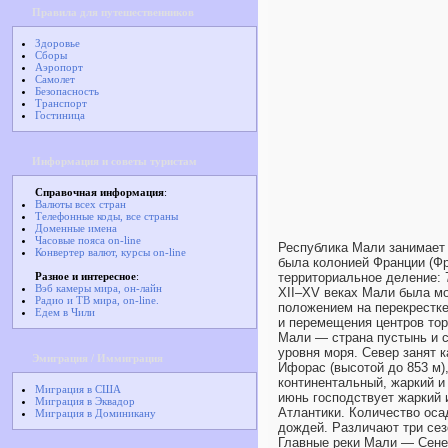
Правила для путешественников
Здоровье
Сборы
Аэропорт
Самолет
Безопасность
Транспорт
Гостиница
Информация и советы туристам
Справочная информация
:
Валюты всех стран
Телефонные коды, все страны
Доменные имена
Часовые пояса on-line
Республика Мали занимает 
Конвертер валют, курсы on-line
была колонией Франции (Фр
Разное и интересное
:
территориальное деление: 
Вэб камеры мира, он-лайн
XII–XV веках Мали была м
Радио и ТВ мира, on-line.
положением на перекрестке
Едем в Чили
и перемещения центров тор
Мали — страна пустынь и 
уровня моря. Север занят 
Эмиграция / Иммиграция
Ифорас (высотой до 853 м)
континентальный, жаркий и
Миграция в США
июнь господствует жаркий 
Миграция в Эквадор
Атлантики. Количество оса
Миграция в Доминикану
дождей. Различают три сез
Главные реки Мали — Сенег