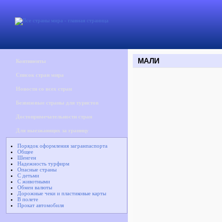
МАЛИ
Континенты
Список стран мира
Новости со всех стран
Безвизовые страны для туристов
Достопримечательности стран
Для выезжающих за границу
Порядок оформления загранпаспорта
Общее
Шенген
Надежность турфирм
Опасные страны
С детьми
С животными
Обмен валюты
Дорожные чеки и пластиковые карты
В полете
Прокат автомобиля