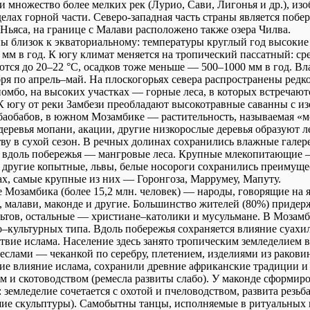
и множество более мелких рек (Лурио, Сави, Лигонья и др.), и
елах горной части. Северо-западная часть страны является побе
Ньяса, на границе с Малави расположено также озера Чилва.
ы близок к экваториальному: температуры круглый год высокие 
 мм в год. К югу климат меняется на тропический пассатный: с
тся до 20–22 °C, осадков тоже меньше — 500–1000 мм в год. В
бря по апрель–май. На плоскогорьях севера распространены редк
иомбо, на высоких участках — горные леса, в которых встречаю
 К югу от реки Замбези преобладают высокотравные саванны с 
баобабов, в южном Мозамбике — растительность, называемая «м
еревья мопани, акации, другие низкорослые деревья образуют л
у в сухой сезон. В речных долинах сохранились влажные галер
 вдоль побережья — мангровые леса. Крупные млекопитающие 
 другие копытные, львы, белые носороги сохранились преимуще
х, самые крупные из них — Горонгоза, Маррумеу, Мапуту.
е Мозамбика (более 15,2 млн. человек) — народы, говорящие на
га, малави, маконде и другие. Большинство жителей (80%) приде
ьтов, остальные — христиане–католики и мусульмане. В Мозам
о–культурных типа. Вдоль побережья сохраняется влияние суахи
вие ислама. Население здесь занято тропическим земледелием в
еслами — чеканкой по серебру, плетением, изделиями из раковин
ие влияние ислама, сохранили древние африканские традиции и
м и скотоводством (ремесла развиты слабо). У маконде сформиро
 земледелие сочетается с охотой и пчеловодством, развита резьба
ие скульптуры). Самобытны танцы, исполняемые в ритуальных 