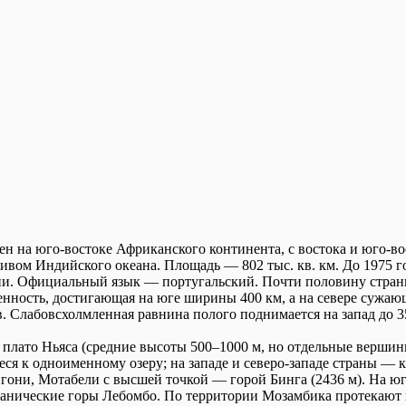
н на юго-востоке Африканского континента, с востока и юго-во
вом Индийского океана. Площадь — 802 тыс. кв. км. До 1975 
и. Официальный язык — португальский. Почти половину стран
нность, достигающая на юге ширины 400 км, а на севере сужаю
в. Слабовсхолмленная равнина полого поднимается на запад до 3
я плато Ньяса (средние высоты 500–1000 м, но отдельные верши
еся к одноименному озеру; на западе и северо-западе страны — 
гони, Мотабели с высшей точкой — горой Бинга (2436 м). На юг
канические горы Лебомбо. По территории Мозамбика протекают