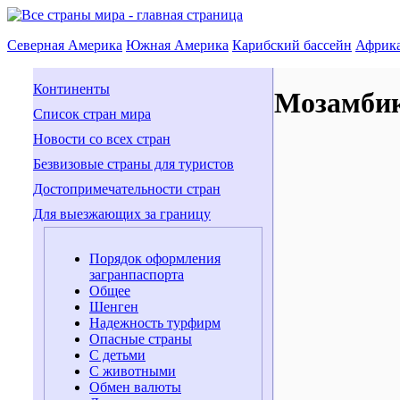
Северная Америка
Южная Америка
Карибский бассейн
Африк
Континенты
Мозамби
Список стран мира
Новости со всех стран
Безвизовые страны для туристов
Достопримечательности стран
Для выезжающих за границу
Порядок оформления
загранпаспорта
Общее
Шенген
Надежность турфирм
Опасные страны
С детьми
С животными
Обмен валюты