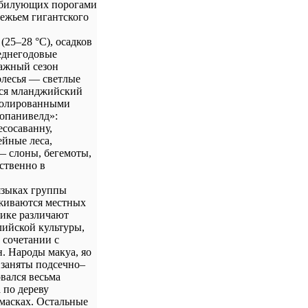
зобилующих порогами
режьем гигантского
(25–28 °C), осадков
реднегодовые
лажный сезон
олесья — светлые
тся мланджийский
изолированными
опанивелд»:
есосаванну,
ейные леса,
— слоны, бегемоты,
ственно в
 языках группы
рживаются местных
бике различают
лийской культуры,
 сочетании с
. Народы макуа, яо
 заняты подсечно–
вался весьма
 по дереву
масках. Остальные