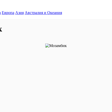
а
Европа
Азия
Австралия и Океания
к