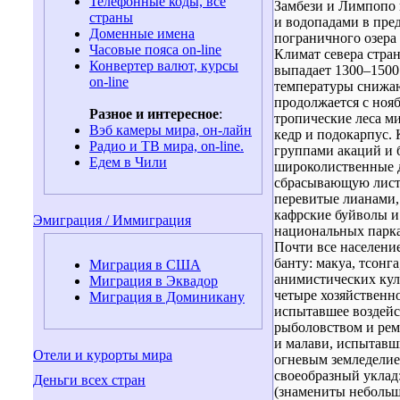
Телефонные коды, все
Замбези и Лимпопо 
страны
и водопадами в пред
Доменные имена
пограничного озера 
Часовые пояса on-line
Климат севера стран
Конвертер валют, курсы
выпадает 1300–1500
on-line
температуры снижаю
продолжается с ноя
Разное и интересное
:
тропические леса м
Вэб камеры мира, он-лайн
кедр и подокарпус.
Радио и ТВ мира, on-line.
группами акаций и 
Едем в Чили
широколиственные д
сбрасывающую листв
перевитые лианами,
кафрские буйволы и
Эмиграция / Иммиграция
национальных парка
Почти все населени
банту: макуа, тсон
Миграция в США
анимистических кул
Миграция в Эквадор
четыре хозяйственн
Миграция в Доминикану
испытавшее воздейст
рыболовством и рем
и малави, испытавш
Отели и курорты мира
огневым земледелие
своеобразный уклад:
Деньги всех стран
(знамениты небольш