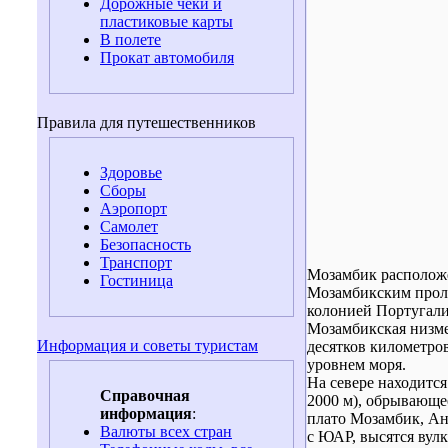
Дорожные чеки и
пластиковые карты
В полете
Прокат автомобиля
Правила для путешественников
Здоровье
Сборы
Аэропорт
Самолет
Безопасность
Транспорт
Мозамбик расположе
Гостиница
Мозамбикским проли
колонией Португали
Мозамбикская низме
Информация и советы туристам
десятков километро
уровнем моря.
На севере находитс
Справочная
2000 м), обрывающе
информация
:
плато Мозамбик, Ан
Валюты всех стран
с ЮАР, высятся вул