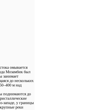
стока омывается
года Мозамбик был
ы занимает
щаяся до нескольких
50–400 м над
ны поднимаются до
кристаллические
о-западе, у границы
 крупные реки