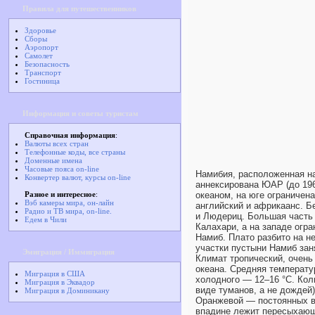
Правила для путешественников
Здоровье
Сборы
Аэропорт
Самолет
Безопасность
Транспорт
Гостиница
Информация и советы туристам
Справочная информация
:
Валюты всех стран
Телефонные коды, все страны
Доменные имена
Часовые пояса on-line
Намибия, расположенная на
Конвертер валют, курсы on-line
аннексирована ЮАР (до 19
Разное и интересное
:
океаном, на юге ограничен
Вэб камеры мира, он-лайн
английский и африкаанс. 
Радио и ТВ мира, on-line.
и Людериц. Большая часть 
Едем в Чили
Калахари, а на западе ог
Намиб. Плато разбито на н
участки пустыни Намиб зан
Эмиграция / Иммиграция
Климат тропический, очень
океана. Средняя температур
Миграция в США
холодного — 12–16 °C. Кол
Миграция в Эквадор
виде туманов, а не дождей
Миграция в Доминикану
Оранжевой — постоянных во
впадине лежит пересыхающ