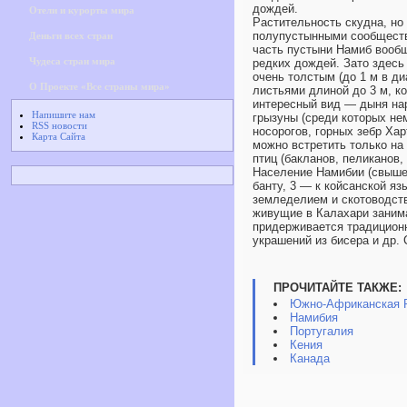
дождей.
Отели и курорты мира
Растительность скудна, но
полупустынными сообществ
Деньги всех стран
часть пустыни Намиб вообщ
Чудеса стран мира
редких дождей. Зато здесь
очень толстым (до 1 м в д
О Проекте «Все страны мира»
листьями длиной до 3 м, к
интересный вид — дыня нар
Напишите нам
грызуны (среди которых не
RSS новости
носорогов, горных зебр Ха
Карта Сайта
можно встретить только на
птиц (бакланов, пеликанов,
Население Намибии (свыше 1
банту, 3 — к койсанской я
земледелием и скотоводств
живущие в Калахари занима
придерживается традиционн
украшений из бисера и др.
ПРОЧИТАЙТЕ ТАКЖЕ:
Южно-Африканская 
Намибия
Португалия
Кения
Канада