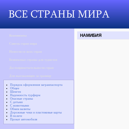
НАМИБИЯ
Континенты
Список стран мира
Новости со всех стран
Безвизовые страны для туристов
Достопримечательности стран
Для выезжающих за границу
Порядок оформления загранпаспорта
Общее
Шенген
Надежность турфирм
Опасные страны
С детьми
С животными
Обмен валюты
Дорожные чеки и пластиковые карты
В полете
Прокат автомобиля