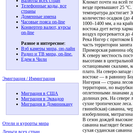
Валюты всех стран
Климат почти на всей 
Телефонные коды, все
везде превышают 25 °C.
страны
температура достигает 
Доменные имена
количество осадков (до 
Часовые пояса on-line
1000–1400 мм, а на край
Конвертер валют, курсы
востока дует ветер хар
on-line
воздух прогревается до 4
Река Нигер с притоком Б
Разное и интересное
:
часть территории занят
Вэб камеры мира, он-лайн
Приморская равнина обра
Радио и ТВ мира, on-line.
К северу местность пост
Едем в Чили
высотами в центральной
останцовыми скалами, 
плато. На северо-западе
востоке — в равнину Бо
Эмиграция / Иммиграция
Нигерия — страна лесов
территории, но вырубки
оплетенными лианами де
Миграция в США
долинах рек. На севере 
Миграция в Эквадор
сухие тропические леса
Миграция в Доминикану
гвинейская) саванна, ч
изоберлиния, митрагина
В сезон дождей высокие 
Отели и курорты мира
саванна выглядит безжи
сухая суданская саванн
Деньги всех стран