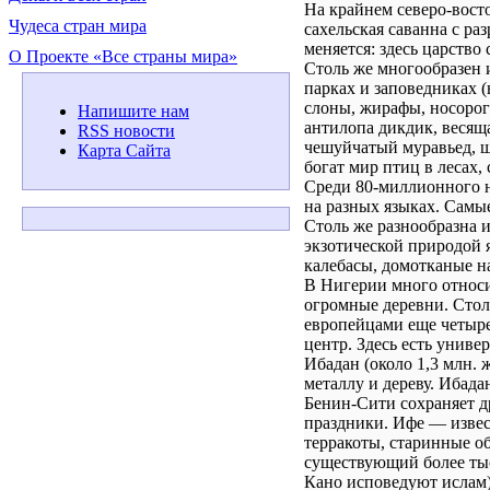
На крайнем северо-восто
Чудеса стран мира
сахельская саванна с ра
меняется: здесь царство
О Проекте «Все страны мира»
Столь же многообразен
парках и заповедниках (
слоны, жирафы, носорог
Напишите нам
антилопа дикдик, весяща
RSS новости
чешуйчатый муравьед, ш
Карта Сайта
богат мир птиц в лесах,
Среди 80-миллионного н
на разных языках. Самые
Столь же разнообразна и
экзотической природой 
калебасы, домотканые н
В Нигерии много относи
огромные деревни. Стол
европейцами еще четыре
центр. Здесь есть униве
Ибадан (около 1,3 млн. 
металлу и дереву. Ибада
Бенин-Сити сохраняет 
праздники. Ифе — извес
терракоты, старинные об
существующий более тыс
Кано исповедуют ислам)