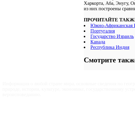
Харкорта, Аба, Энугу, 
из них построены сравн
ПРОЧИТАЙТЕ ТАКЖ
Южно-Африканская 
Португалия
Государство Израиль
Канада
Республика Индия
Смотрите такж
ВСЕ СТРАНЫ МИРА — Для путешественников, туристов и
любознательных.
Информация о любой стране мира, основные сведения по геог
природе, истории, культуре, экономике, государственному устр
вероисповеданию.