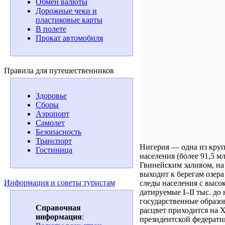
Обмен валюты
Дорожные чеки и
пластиковые карты
В полете
Прокат автомобиля
Правила для путешественников
Здоровье
Сборы
Аэропорт
Самолет
Безопасность
Транспорт
Нигерия — одна из круп
Гостиница
населения (более 91,5 м
Гвинейским заливом, на
выходит к берегам озер
Информация и советы туристам
следы населения с высок
датируемые I–II тыс. до
государственные образо
Справочная
расцвет приходится на X
информация
:
президентской федерат