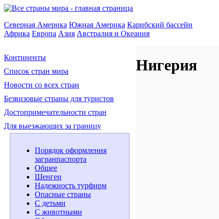
Северная Америка
Южная Америка
Карибский бассейн
Африка
Европа
Азия
Австралия и Океания
Континенты
Нигерия
Список стран мира
Новости со всех стран
Безвизовые страны для туристов
Достопримечательности стран
Для выезжающих за границу
Порядок оформления
загранпаспорта
Общее
Шенген
Надежность турфирм
Опасные страны
С детьми
С животными