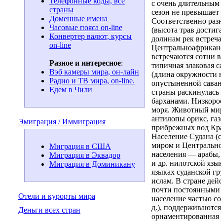
Телефонные коды, все
с очень длительным
страны
сезон не превышает 
Доменные имена
Соответственно раз
Часовые пояса on-line
(высота трав достиг
Конвертер валют, курсы
долинам рек встреч
on-line
Центральноафриканс
встречаются сотни в
Разное и интересное
:
типичная злаковая 
Вэб камеры мира, он-лайн
(длина окружности н
Радио и ТВ мира, on-line.
опустыненной саван
Едем в Чили
страны раскинулась
барханами. Низкоро
моря. Животный мир
антилопы орикс, га
Эмиграция / Иммиграция
прибрежных вод Кра
Население Судана (
миром и Центрально
Миграция в США
населения — арабы,
Миграция в Эквадор
и др. нилотской язы
Миграция в Доминикану
языках суданской г
ислам. В стране де
почти постоянными 
Отели и курорты мира
население частью со
д.), поддерживаются
Деньги всех стран
орнаментированная 