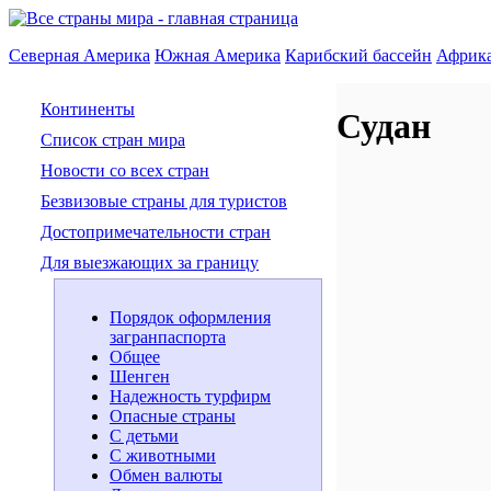
Северная Америка
Южная Америка
Карибский бассейн
Африк
Континенты
Судан
Список стран мира
Новости со всех стран
Безвизовые страны для туристов
Достопримечательности стран
Для выезжающих за границу
Порядок оформления
загранпаспорта
Общее
Шенген
Надежность турфирм
Опасные страны
С детьми
С животными
Обмен валюты