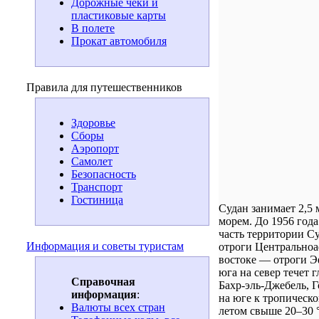
Дорожные чеки и
пластиковые карты
В полете
Прокат автомобиля
Правила для путешественников
Здоровье
Сборы
Аэропорт
Самолет
Безопасность
Транспорт
Гостиница
Судан занимает 2,5 
морем. До 1956 год
часть территории С
Информация и советы туристам
отроги Центральноа
востоке — отроги Э
юга на север течет 
Справочная
Бахр-эль-Джебель, 
информация
:
на юге к тропическо
Валюты всех стран
летом свыше 20–30 °