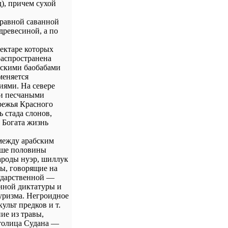
), причем сухой
травной саванной
древесиной, а по
ектаре которых
распространена
тскими баобабами
меняется
иями. На севере
ти песчаными
режья Красного
 стада слонов,
 Богата жизнь
между арабским
ыше половины
ароды нуэр, шиллук
ды, говорящие на
ударственной —
енной диктатуры и
уризма. Негроидное
ульт предков и т.
ие из травы,
Столица Судана —