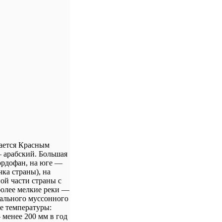
вается Красным
 арабский. Большая
ордофан, на юге —
ка страны), на
ой части страны с
 более мелкие реки —
иального муссонного
ие температуры:
 менее 200 мм в год