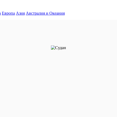
а
Европа
Азия
Австралия и Океания