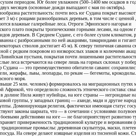
 сухим периодом. Юг более увлажнен (500–1400 мм осадков в год
двух месяцев (основные дожди выпадают с мая по октябрь).
нообразна растительность: почти весь юг Судана покрыт высоко
ает 3 м) с рощами разнообразных деревьев, в том числе с ценной 
аются влажные галерейные леса. Отроги Эфиопского нагорья и
кого плато покрыты тропическими горными лесами, на одном г
идов деревьев. В Среднем Судане, с его более сухим климатом, 
саванна с разбросанными по ней акациями, тамариндами и гиган
екоторых стволов достигает 45 м). К северу типичная саванна с
ной с редким покровом из низкорослых злаков и колючими акац
 Ливийская пустыня, покрытая почти лишенными растительнос
слые леса встречаются на севере лишь на горных склонах у побе
 Судана — это преимущественно обитатели саванн: сохранились
зели, жирафы, львы, леопарды, по рекам — бегемоты, крокодилы.
сного моря.
свыше 25 млн. человек) формировалось на миграционных путях 
й Африкой, что определило сложность этнического состава: св
 в долине Нила живут нубийцы, на юге страны — негроидные н
ковой группы, у западных границ — азанде, мади и другие наро
руппы. Доминирующая религия, фактически имеющая статус гос
йствуют законы шариата, что — в сочетании с условиями полуво
боевыми действиями на юге — не благоприятствует развитию т
храняет приверженность традиционной культуре и верованиям (к
 традиционные промыслы: деревянная скульптура, маски, плетен
посуда. На севере делают изящные изделия из тисненой кожи. 