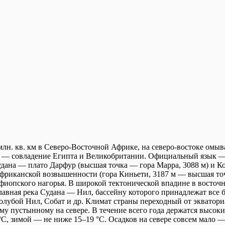
млн. кв. км в Северо-Восточной Африке, на северо-востоке омы
а — совладение Египта и Великобритании. Официальный язык —
удана — плато Дарфур (высшая точка — гора Марра, 3088 м) и К
фриканской возвышенности (гора Киньети, 3187 м — высшая точ
фиопского нагорья. В широкой тектонической впадине в восточн
главная река Судана — Нил, бассейну которого принадлежат все
Голубой Нил, Собат и др. Климат страны переходный от экватор
му пустынному на севере. В течение всего года держатся высок
C, зимой — не ниже 15–19 °C. Осадков на севере совсем мало —