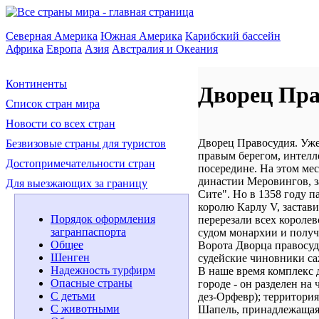
Северная Америка
Южная Америка
Карибский бассейн
Африка
Европа
Азия
Австралия и Океания
Континенты
Дворец Пра
Список стран мира
Новости со всех стран
Дворец Правосудия. Уже
Безвизовые страны для туристов
правым берегом, интелле
Достопримечательности стран
посередине. На этом ме
династии Меровингов, з
Для выезжающих за границу
Сите". Но в 1358 году 
королю Карлу V, застави
Порядок оформления
перерезали всех королев
загранпаспорта
судом монархии и получ
Общее
Ворота Дворца правосуд
Шенген
судейские чиновники са
Надежность турфирм
В наше время комплекс д
Опасные страны
городе - он разделен на
С детьми
дез-Орфевр); территория
С животными
Шапель, принадлежащая 