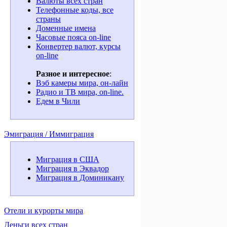
Валюты всех стран
Телефонные коды, все
страны
Доменные имена
Часовые пояса on-line
Конвертер валют, курсы
on-line
Разное и интересное
:
Вэб камеры мира, он-лайн
Радио и ТВ мира, on-line.
Едем в Чили
Эмиграция / Иммиграция
Миграция в США
Миграция в Эквадор
Миграция в Доминикану
Отели и курорты мира
Деньги всех стран