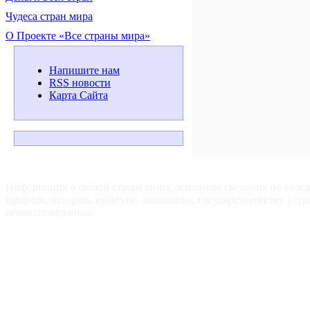
Чудеса стран мира
О Проекте «Все страны мира»
Напишите нам
RSS новости
Карта Сайта
ВСЕ СТРАНЫ МИРА — Для путешественников, туристов и
любознательных.
Информация о любой стране мира, основные сведения по геог
природе, истории, культуре, экономике, государственному устр
вероисповеданию.