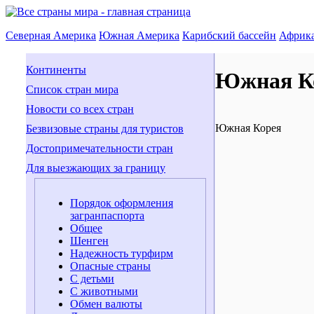
Северная Америка
Южная Америка
Карибский бассейн
Африк
Континенты
Южная Ко
Список стран мира
Новости со всех стран
Южная Корея
Безвизовые страны для туристов
Достопримечательности стран
Для выезжающих за границу
Порядок оформления
загранпаспорта
Общее
Шенген
Надежность турфирм
Опасные страны
С детьми
С животными
Обмен валюты