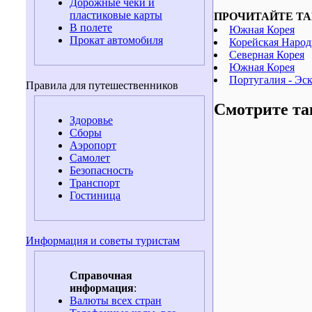
Дорожные чеки и
пластиковые карты
ПРОЧИТАЙТЕ ТА
В полете
Южная Корея
Прокат автомобиля
Корейская Народн
Северная Корея
Южная Корея
Португалия - Эс
Правила для путешественников
Смотрите та
Здоровье
Сборы
Аэропорт
Самолет
Безопасность
Транспорт
Гостиница
Информация и советы туристам
Справочная
информация
:
Валюты всех стран