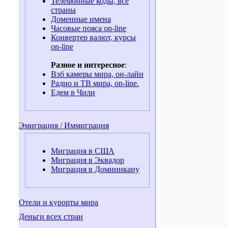
Телефонные коды, все
страны
Доменные имена
Часовые пояса on-line
Конвертер валют, курсы
on-line
Разное и интересное
:
Вэб камеры мира, он-лайн
Радио и ТВ мира, on-line.
Едем в Чили
Эмиграция / Иммиграция
Миграция в США
Миграция в Эквадор
Миграция в Доминикану
Отели и курорты мира
Деньги всех стран