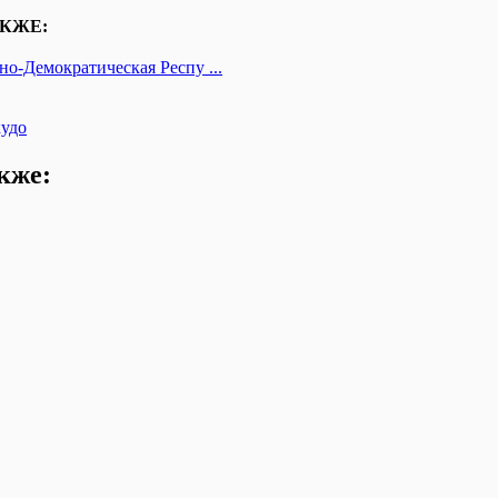
КЖЕ:
о-Демократическая Респу ...
кудо
кже: