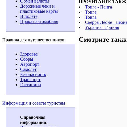
Обмен валюты
ПРОЧИТАЙТЕ ТАКЖ
Дорожные чеки и
Тонга - Панга
пластиковые карты
Тонга
В полете
Тонга
Прокат автомобиля
Сьерра-Леоне - Леон
Украина - Гривня
Смотрите такж
Правила для путешественников
Здоровье
Сборы
Аэропорт
Самолет
Безопасность
Транспорт
Гостиница
Информация и советы туристам
Справочная
информация
: