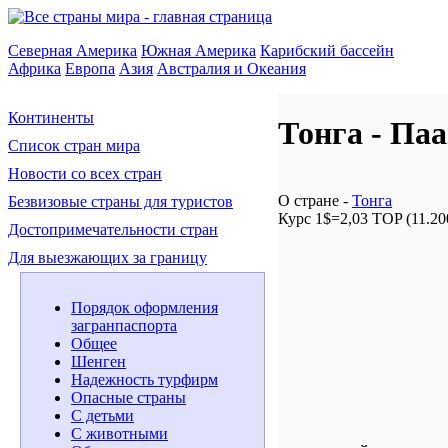
Северная Америка
Южная Америка
Карибский бассейн
Африка
Европа
Азия
Австралия и Океания
Континенты
Тонга - Па
Список стран мира
Новости со всех стран
О стране -
Тонга
Безвизовые страны для туристов
Курс 1$=2,03 TOP (11.20
Достопримечательности стран
Для выезжающих за границу
Порядок оформления
загранпаспорта
Общее
Шенген
Надежность турфирм
Опасные страны
С детьми
С животными