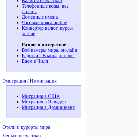
Валюты всех стран
Телефонные коды, все
страны
Доменные имена
Часовые пояса on-line
Конвертер валют, курсы
on-line
Разное и интересное
:
Вэб камеры мира, он-лайн
Радио и ТВ мира, on-line.
Едем в Чили
Эмиграция / Иммиграция
Миграция в США
Миграция в Эквадор
Миграция в Доминикану
Отели и курорты мира
Деньги всех стран