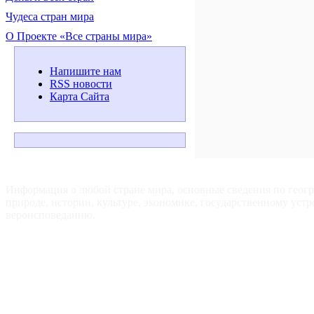
Чудеса стран мира
О Проекте «Все страны мира»
Напишите нам
RSS новости
Карта Сайта
ВСЕ СТРАНЫ МИРА — Для путешественников, туристов и
любознательных.
Информация о любой стране мира, основные сведения по геог
природе, истории, культуре, экономике, государственному устр
вероисповеданию.