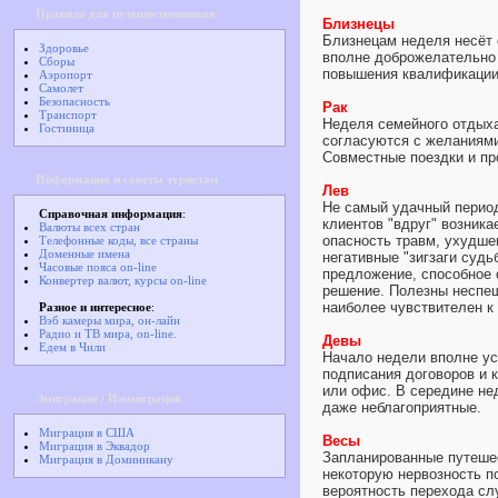
Правила для путешественников
Близнецы
Близнецам неделя несёт 
Здоровье
вполне доброжелательно 
Сборы
повышения квалификации.
Аэропорт
Самолет
Безопасность
Рак
Транспорт
Неделя семейного отдых
Гостиница
согласуются с желаниями
Совместные поездки и пр
Информация и советы туристам
Лев
Не самый удачный период
Справочная информация
:
клиентов "вдруг" возника
Валюты всех стран
опасность травм, ухудшен
Телефонные коды, все страны
Доменные имена
негативные "зигзаги суд
Часовые пояса on-line
предложение, способное 
Конвертер валют, курсы on-line
решение. Полезны неспеш
наиболее чувствителен к
Разное и интересное
:
Вэб камеры мира, он-лайн
Радио и ТВ мира, on-line.
Девы
Едем в Чили
Начало недели вполне ус
подписания договоров и 
или офис. В середине нед
Эмиграция / Иммиграция
даже неблагоприятные.
Миграция в США
Весы
Миграция в Эквадор
Запланированные путешес
Миграция в Доминикану
некоторую нервозность п
вероятность перехода сл