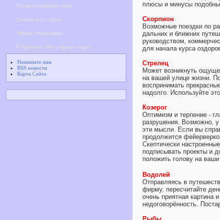
плюсы и минусы подобны
Отели и курорты мира
Скорпион
Деньги всех стран
Возможные поездки по ра
Чудеса стран мира
дальних и ближних путеш
руководством, коммерчес
О Проекте «Все страны мира»
для начала курса оздоро
Напишите нам
Стрелец
RSS новости
Может возникнуть ощущен
Карта Сайта
на вашей улице жизни. П
воспринимать прекрасные
надолго. Используйте эт
Козерог
Оптимизм и терпение - г
разрушения. Возможно, у
эти мысли. Если вы спра
продолжится фейерверком
Скептически настроенные 
подписывать проекты и д
положить голову на ваш
Водолей
Отправляясь в путешеств
фирму, пересчитайте день
очень приятная картина 
недоговорённость. Постар
Рыбы