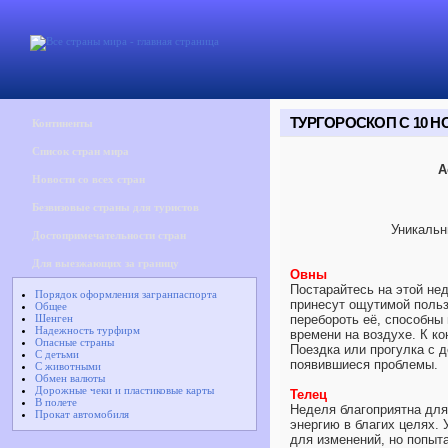
ТУРГОРОСКОП С 10 НО
Континенты
Список стран мира
А
Новости со всех стран
Безвизовые страны для туристов
Уникальн
Достопримечательности стран
Для выезжающих за границу
Овны
Постарайтесь на этой не
Порядок оформления загранпаспорта
принесут ощутимой пользы
Общее
Шенген
перебороть её, способны
Надежность турфирм
времени на воздухе. К ко
Опасные страны
Поездка или прогулка с 
С детьми
появившиеся проблемы.
С животными
Обмен валюты
Дорожные чеки и пластиковые карты
Телец
В полете
Неделя благоприятна для
Прокат автомобиля
энергию в благих целях. 
для изменений, но попыт