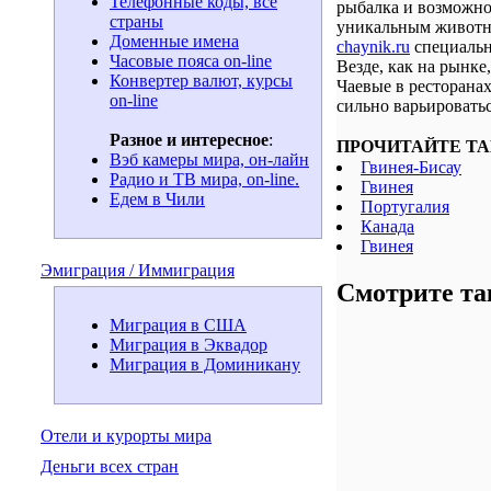
Телефонные коды, все
рыбалка и возможно
страны
уникальным животн
Доменные имена
chaynik.ru
специальн
Часовые пояса on-line
Везде, как на рынке
Конвертер валют, курсы
Чаевые в ресторана
on-line
сильно варьироватьс
Разное и интересное
:
ПРОЧИТАЙТЕ ТА
Вэб камеры мира, он-лайн
Гвинея-Бисау
Радио и ТВ мира, on-line.
Гвинея
Едем в Чили
Португалия
Канада
Гвинея
Эмиграция / Иммиграция
Смотрите та
Миграция в США
Миграция в Эквадор
Миграция в Доминикану
Отели и курорты мира
Деньги всех стран