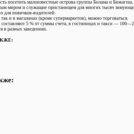
сть посетить малоизвестные острова группы Болама и Бижагош
ым миром и служащие пристанищем для многих тысяч зимующи
о для новичков-водителей.
, так и в магазинах (кроме супермаркетов), можно торговаться.
х составляют 5 % от суммы счета, в гостиницах и такси — 100—2
я в разных заведениях.
КЖЕ:
кже: