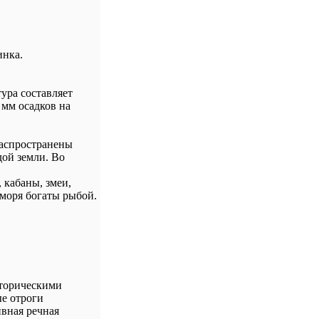
инка.
ура составляет
 мм осадков на
распространены
дой земли. Во
 кабаны, змеи,
 моря богаты рыбой.
сторическими
ые отроги
вная речная