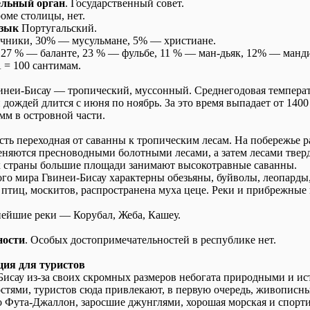
льный орган
. Государственный совет.
оме столицы, нет.
язык
Португальский.
ники, 30% — мусульмане, 5% — христиане.
27 % — баланте, 23 % — фульбе, 11 % — ман-дьяк, 12% — манд
= 100 сантимам.
инеи-Бисау — тропический, муссонный. Среднегодовая температ
н дождей длится с июня по ноябрь. За это время выпадает от 1400
мм в островной части.
ость переходная от саванны к тропическим лесам. На побережье 
еняются пресноводными болотными лесами, а затем лесами твер
 страны большие площади занимают высокотравные саванны.
ого мира Гвинеи-Бисау характерны обезьяны, буйволы, леопарды,
 птиц, москитов, распространена муха цеце. Реки и прибрежные
нейшие реки — Корубал, Жеба, Кашеу.
ности
. Особых достопримечательностей в республике нет.
ия для туристов
Бисау из-за своих скромных размеров небогата природными и и
стями, туристов сюда привлекают, в первую очередь, живописн
 Фута-Джаллон, заросшие джунглями, хорошая морская и спорти