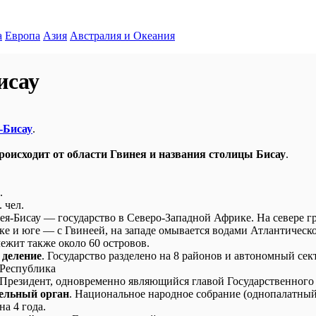
а
Европа
Азия
Австралия и Океания
исау
-Бисау
.
роисходит от области Гвинея и названия столицы Бисау
.
.
 чел.
я-Бисау — государство в Северо-Западной Африке. На севере г
ке и юге — с Гвинеей, на западе омывается водами Атлантическо
ежит также около 60 островов.
 деление
. Государство разделено на 8 районов и автономный сект
 Республика
 Президент, одновременно являющийся главой Государственного 
ельный орган
. Национальное народное собрание (однопалатный
а 4 года.