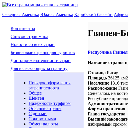
Северная Америка
Южная Америка
Карибский бассейн
Африк
Континенты
Гвинея-Б
Список стран мира
Новости со всех стран
Республика Гвинея
Безвизовые страны для туристов
Достопримечательности стран
Название страны п
Для выезжающих за границу
Столица
Бисау.
Площадь
36125 км2
Порядок оформления
Население
1316 тыс.
загранпаспорта
Расположение
Гвине
Общее
Сенегалом, на восто
Шенген
Республике принадл
Надежность турфирм
Административное
Опасные страны
Форма правления
.
С детьми
Глава государства
.
С животными
Высший законодат
Обмен валюты
избираемый сроком н