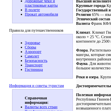
Дорожные чеки и
Высший исполните
пластиковые карты
Крупные города
Кр
В полете
Государственный 
Прокат автомобиля
Религия
65% — языч
Этнический состав
Валюта
Франк КФА 
Правила для путешественников
Климат
. Климат Гв
около + 25 °С. Сезо
континенте до 2500 
Здоровье
Сборы
Флора
. Растительн
Аэропорт
мангры, которые см
Самолет
внутренних районах
Безопасность
Фауна
. Для животн
Транспорт
большое количество
Гостиница
Реки и озера
. Круп
Информация и советы туристам
Достопримечатель
Полезная информац
Справочная
Республика Гвинея-
информация
:
достопримечательно
Валюты всех стран
возвышенного плато